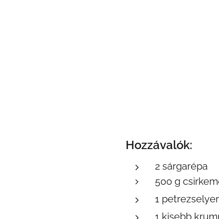
Hozzávalók:
2 sárgarépa
500 g csirkem
1 petrezsely
1 kisebb krump