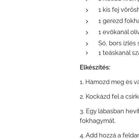
1 kis fej vör
1 gerezd fok
1 evőkanál olí
Só, bors ízlés 
1 teáskanál sz
Elkészítés:
1. Hámozd meg és vá
2. Kockázd fel a csir
3. Egy lábasban hevít
fokhagymát.
4. Add hozzá a feldar