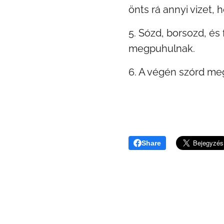
önts rá annyi vizet, h
5. Sózd, borsozd, és
megpuhulnak.
6. A végén szórd meg
Share