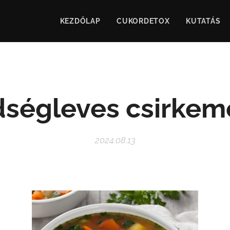
KEZDŐLAP
CUKORDETOX
KUTATÁS
dségleves csirkeme
2024.08.13