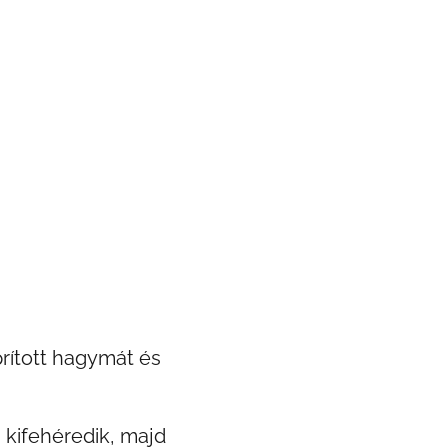
prított hagymát és
g kifehéredik, majd