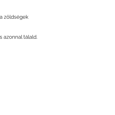
 a zöldségek
 azonnal tálald.