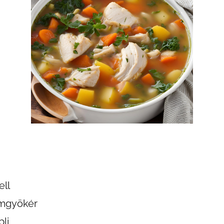
ell
emgyökér
li