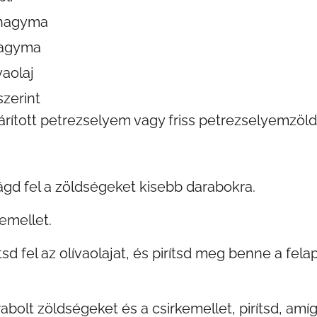
öshagyma
hagyma
vaolaj
szerint
árított petrezselyem vagy friss petrezselyemzöld
gd fel a zöldségeket kisebb darabokra.
kemellet.
sd fel az olívaolajat, és pirítsd meg benne a fela
abolt zöldségeket és a csirkemellet, pirítsd, amí