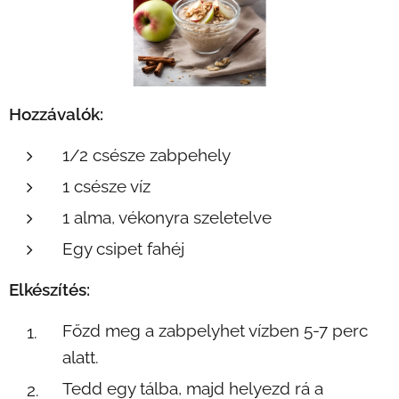
Hozzávalók:
1/2 csésze zabpehely
1 csésze víz
1 alma, vékonyra szeletelve
Egy csipet fahéj
Elkészítés:
Főzd meg a zabpelyhet vízben 5-7 perc
alatt.
Tedd egy tálba, majd helyezd rá a