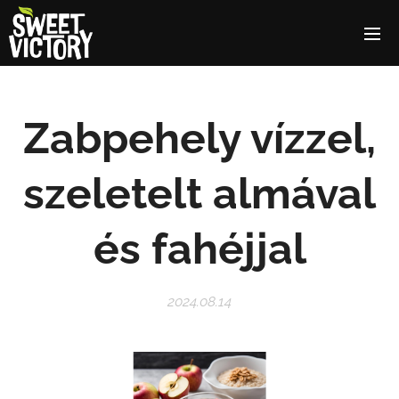
Zabpehely vízzel,
szeletelt almával
és fahéjjal
2024.08.14