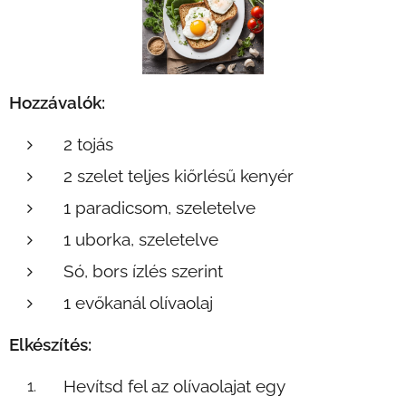
Hozzávalók:
2 tojás
2 szelet teljes kiőrlésű kenyér
1 paradicsom, szeletelve
1 uborka, szeletelve
Só, bors ízlés szerint
1 evőkanál olívaolaj
Elkészítés:
Hevítsd fel az olívaolajat egy