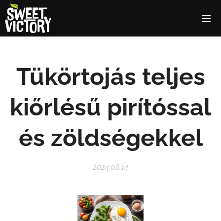
Tükörtojás teljes
kiőrlésű pirítóssal
és zöldségekkel
2024.08.14