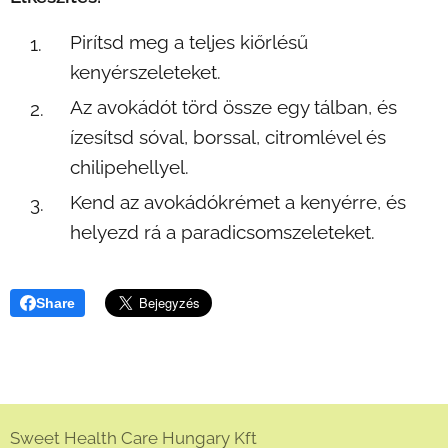
Pirítsd meg a teljes kiőrlésű
kenyérszeleteket.
Az avokádót törd össze egy tálban, és
ízesítsd sóval, borssal, citromlével és
chilipehellyel.
Kend az avokádókrémet a kenyérre, és
helyezd rá a paradicsomszeleteket.
Share
Sweet Health Care Hungary Kft