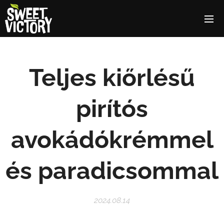
Teljes kiőrlésű
pirítós
avokádókrémmel
és paradicsommal
2024.08.14