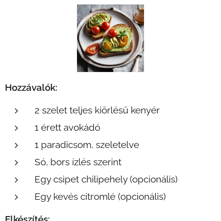
Hozzávalók:
2 szelet teljes kiőrlésű kenyér
1 érett avokádó
1 paradicsom, szeletelve
Só, bors ízlés szerint
Egy csipet chilipehely (opcionális)
Egy kevés citromlé (opcionális)
Elkészítés: