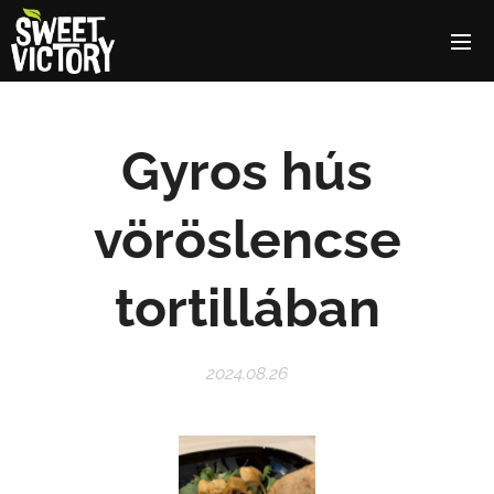
Gyros hús
vöröslencse
tortillában
2024.08.26