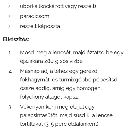
uborka (kockázott vagy reszelt)
paradicsom
reszelt káposzta
Elkészítés:
Mosd meg a lencsét, majd áztatsd be egy
éjszakára 280 g sós vízbe
Másnap adj a léhez egy gerezd
fokhagymát, és turmixgépbe pépesítsd
össze addig, amíg egy homogén,
folyékony állagot kapsz.
Vékonyan kenj meg olajjal egy
palacsintasütőt, majd süsd ki a lencse
tortillákat (3-5 perc oldalanként)