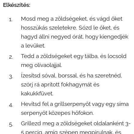
Elkészítés:
Mosd meg a zöldségeket, és vágd őket
hosszúkás szeletekre. Sózd le őket, és
hagyd állni negyed órát, hogy kiengedjék
a levüket.
Tedd a zöldségeket egy tálba, és locsold
meg olívaolajjal.
Ízesítsd sóval, borssal, és ha szeretnéd,
szórj rá aprított fokhagymát és
kakukkfüvet.
Hevítsd fel a grillserpenyőt vagy egy sima
serpenyőt közepes hőfokon.
Grillezd meg a zöldségeket oldalanként 3-
5 percig, amíg szépen megpirulnak, és