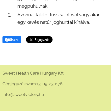
megpuhulnak.
Azonnal tálald, friss salátával vagy akár
egy kevés natúr joghurttal kínálva.
Share
Sweet Health Care Hungary Kft
Cégjegyzékszám:13-09-230176
info@sweetvictory.hu